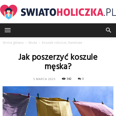
SwiatoHoliczka.pl
Strona główna
Moda
Koszule robocze, flanelowe
Jak poszerzyć koszule
męska?
342
0
5 MARCA 2025