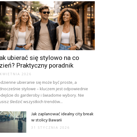
ak ubierać się stylowo na co
zień? Praktyczny poradnik
 KWIETNIA 2026
dzienne ubieranie się może być proste, a
dnocześnie stylowe – kluczem jest odpowiednie
dejście do garderoby i świadome wybory. Nie
sisz śledzić wszystkich trendów...
Jak zaplanować idealny city break
w stolicy Bawarii
31 STYCZNIA 2026