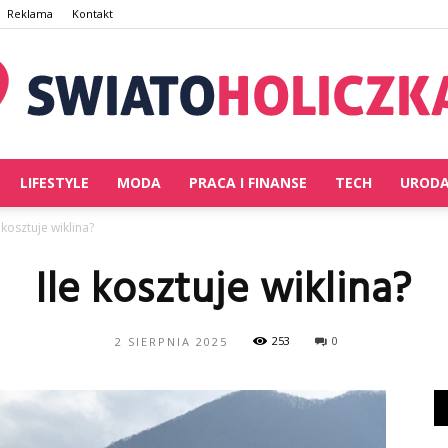
Reklama
Kontakt
LIFESTYLE
MODA
PRACA I FINANSE
TECH
UROD
SwiatoHoliczka.pl
e kosztuje wiklina?
Ile kosztuje wiklina?
253
0
2 SIERPNIA 2025