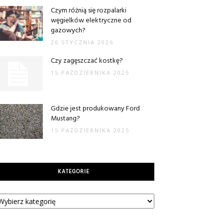
Czym różnią się rozpalarki
węgielków elektryczne od
gazowych?
26 STYCZNIA 2026
Czy zagęszczać kostkę?
15 PAŹDZIERNIKA 2025
Gdzie jest produkowany Ford
Mustang?
15 PAŹDZIERNIKA 2025
KATEGORIE
tegorie