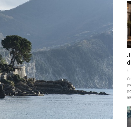
J
d
8
Co
je
po
mu