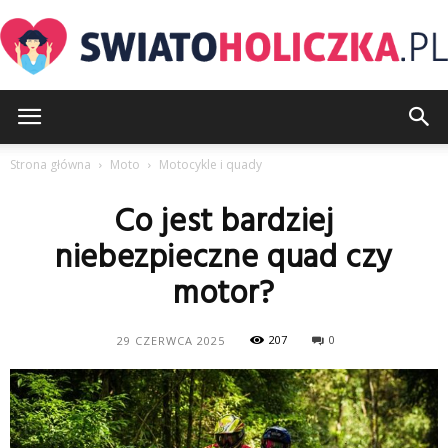
SwiatoHoliczka.pl
Strona główna
Moto
Motocykle i quady
Co jest bardziej
niebezpieczne quad czy
motor?
207
0
29 CZERWCA 2025