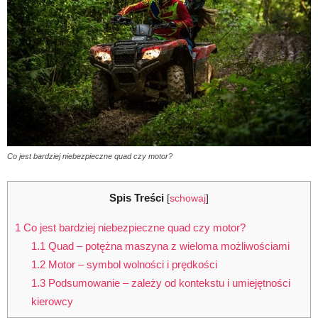
Co jest bardziej niebezpieczne quad czy motor?
Spis Treści
[
schowaj
]
1
Co jest bardziej niebezpieczne quad czy motor?
1.1
Quad – potężna maszyna z wieloma możliwościami
1.2
Motor – symbol wolności i prędkości
1.3
Podsumowanie – zależy od kontekstu i umiejętności
kierowcy