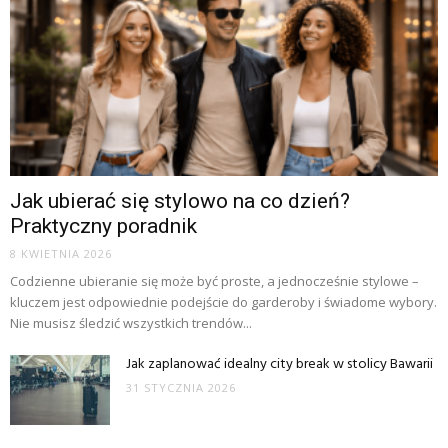
Jak ubierać się stylowo na co dzień?
Praktyczny poradnik
8 KWIETNIA 2026
Codzienne ubieranie się może być proste, a jednocześnie stylowe –
kluczem jest odpowiednie podejście do garderoby i świadome wybory.
Nie musisz śledzić wszystkich trendów...
Jak zaplanować idealny city break w stolicy Bawarii
31 STYCZNIA 2026