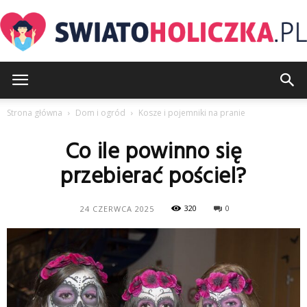
SwiatoHoliczka.pl
Strona główna
Dom i ogród
Kosze i pojemniki na pranie
Co ile powinno się
przebierać pościel?
320
0
24 CZERWCA 2025