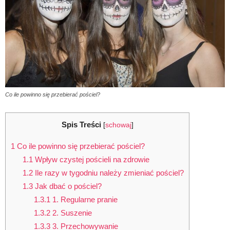
Co ile powinno się przebierać pościel?
Spis Treści
[
schowaj
]
1
Co ile powinno się przebierać pościel?
1.1
Wpływ czystej pościeli na zdrowie
1.2
Ile razy w tygodniu należy zmieniać pościel?
1.3
Jak dbać o pościel?
1.3.1
1. Regularne pranie
1.3.2
2. Suszenie
1.3.3
3. Przechowywanie