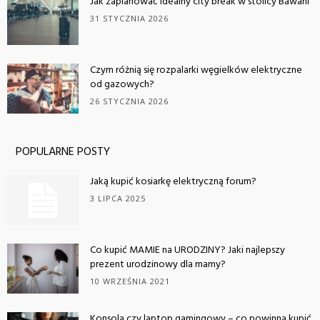
Jak zaplanować idealny city break w stolicy Bawarii
31 STYCZNIA 2026
Czym różnią się rozpalarki węgielków elektryczne
od gazowych?
26 STYCZNIA 2026
POPULARNE POSTY
Jaką kupić kosiarkę elektryczną forum?
3 LIPCA 2025
Co kupić MAMIE na URODZINY? Jaki najlepszy
prezent urodzinowy dla mamy?
10 WRZEŚNIA 2021
Konsola czy laptop gamingowy – co powinna kupić