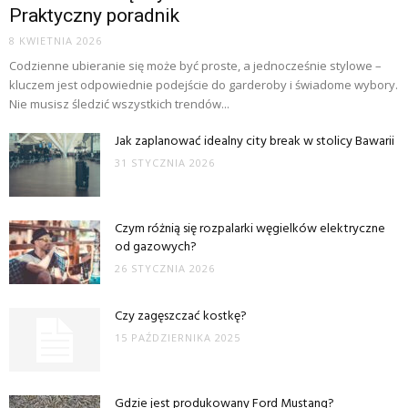
Praktyczny poradnik
8 KWIETNIA 2026
Codzienne ubieranie się może być proste, a jednocześnie stylowe –
kluczem jest odpowiednie podejście do garderoby i świadome wybory.
Nie musisz śledzić wszystkich trendów...
Jak zaplanować idealny city break w stolicy Bawarii
31 STYCZNIA 2026
Czym różnią się rozpalarki węgielków elektryczne
od gazowych?
26 STYCZNIA 2026
Czy zagęszczać kostkę?
15 PAŹDZIERNIKA 2025
Gdzie jest produkowany Ford Mustang?