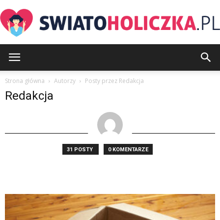
SwiatoHoliczka.pl
Strona główna
Autorzy
Posty przez Redakcja
Redakcja
31 POSTY
0 KOMENTARZE