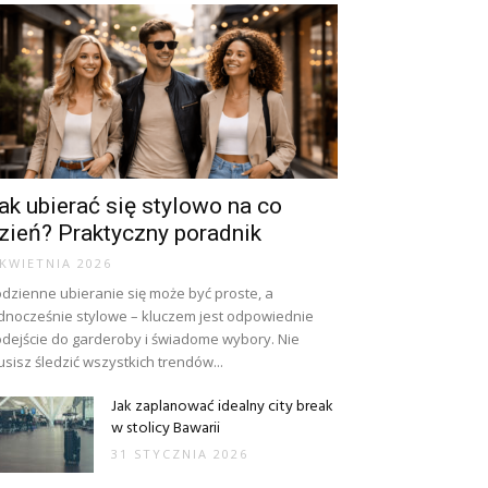
ak ubierać się stylowo na co
zień? Praktyczny poradnik
 KWIETNIA 2026
dzienne ubieranie się może być proste, a
dnocześnie stylowe – kluczem jest odpowiednie
dejście do garderoby i świadome wybory. Nie
sisz śledzić wszystkich trendów...
Jak zaplanować idealny city break
w stolicy Bawarii
31 STYCZNIA 2026