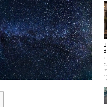
J
d
8
Co
je
po
mu