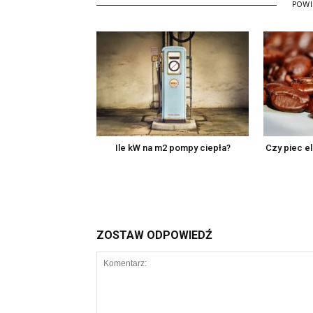
POW
Ile kW na m2 pompy ciepła?
Czy piec e
ZOSTAW ODPOWIEDŹ