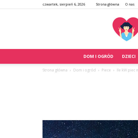
czwartek, sierpień 6, 2026
Strona główna
O nas
DOM I OGRÓD
DZIECI
Strona główna
Dom i ogród
Piece
Ile kW piec