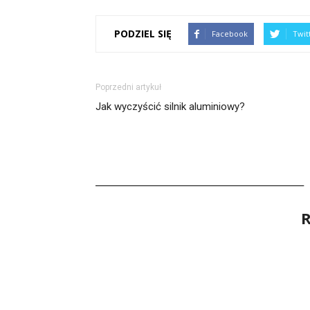
PODZIEL SIĘ
Facebook
Twit
Poprzedni artykuł
Jak wyczyścić silnik aluminiowy?
R