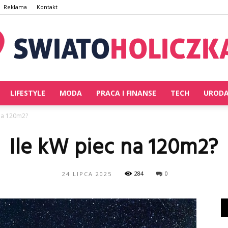
Reklama
Kontakt
LIFESTYLE
MODA
PRACA I FINANSE
TECH
UROD
SwiatoHoliczka.pl
 na 120m2?
Ile kW piec na 120m2?
284
0
24 LIPCA 2025