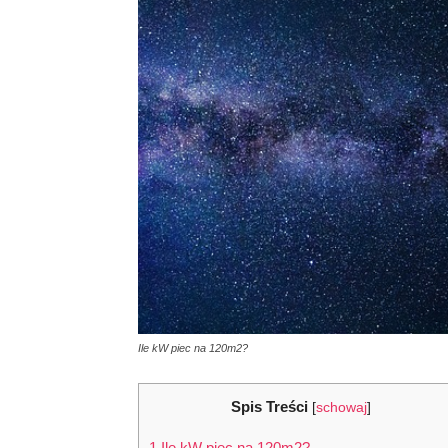
Ile kW piec na 120m2?
Spis Treści
[
schowaj
]
1
Ile kW piec na 120m2?