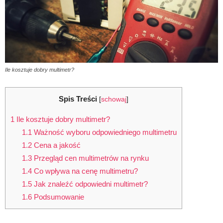
Ile kosztuje dobry multimetr?
Spis Treści
[
schowaj
]
1
Ile kosztuje dobry multimetr?
1.1
Ważność wyboru odpowiedniego multimetru
1.2
Cena a jakość
1.3
Przegląd cen multimetrów na rynku
1.4
Co wpływa na cenę multimetru?
1.5
Jak znaleźć odpowiedni multimetr?
1.6
Podsumowanie