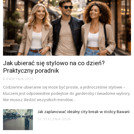
Jak ubierać się stylowo na co dzień?
Praktyczny poradnik
8 KWIETNIA 2026
Codzienne ubieranie się może być proste, a jednocześnie stylowe –
kluczem jest odpowiednie podejście do garderoby i świadome wybory.
Nie musisz śledzić wszystkich trendów...
Jak zaplanować idealny city break w stolicy Bawarii
31 STYCZNIA 2026