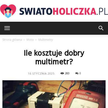
SwiatoHoliczka.pl
Strona główna
Moto
Multimetry
Ile kosztuje dobry
multimetr?
283
0
16 STYCZNIA 2025