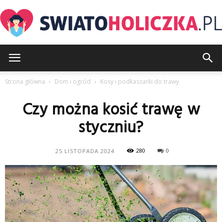
SwiatoHoliczka.pl
Strona główna
Dom i ogród
Kosy i podkaszarki do trawy
Czy można kosić trawę w
styczniu?
280
0
25 LISTOPADA 2024