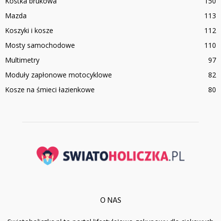
Kostka brukowa
150
Mazda
113
Koszyki i kosze
112
Mosty samochodowe
110
Multimetry
97
Moduły zapłonowe motocyklowe
82
Kosze na śmieci łazienkowe
80
O NAS