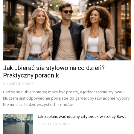
Jak ubierać się stylowo na co dzień?
Praktyczny poradnik
8 KWIETNIA 2026
Codzienne ubieranie się może być proste, a jednocześnie stylowe –
kluczem jest odpowiednie podejście do garderoby i świadome wybory.
Nie musisz śledzić wszystkich trendów...
Jak zaplanować idealny city break w stolicy Bawarii
31 STYCZNIA 2026